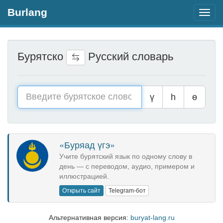
Burlang
Toggl
navig
Бурятско
Русский словарь
ү
һ
ө
«Буряад үгэ»
Учите бурятский язык по одному слову в
день — с переводом, аудио, примером и
иллюстрацией.
Открыть сайт
Telegram-бот
Альтернативная версия:
buryat-lang.ru